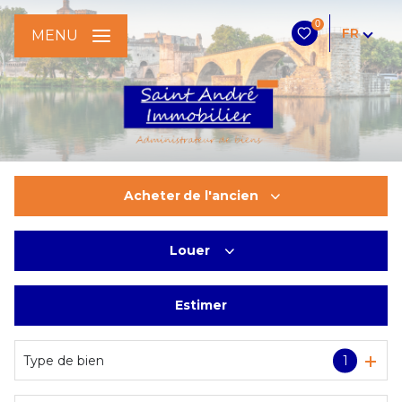
0
FR
MENU
Acheter
de l'ancien
Louer
De l'ancien
Estimer
à l'année
Type de bien
1